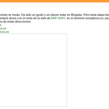
acorarp se muda. Ha sido un gusto y un placer estar en Blogalia. Pero toda etapa tie
 estará ahora con el resto de la web de
ARP-SAPC
en el dominio escepticos.es, po
ra de estas direcciones:
es
cos.es
ticos.es