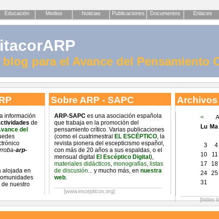
Educación
Medios
Noticias
Publicaciones
Documentos
Enlaces
itacorARP
l blog para el Avance del Pensamiento C
ARP
Sobre ARP - SAPC
Archivos
na información
ARP-SAPC
es una asociación española
<
A
ctividades
de
que trabaja en la promoción del
Lu
Ma
Avance del
pensamiento crítico. Varias publicaciones
uedes
(como el cuatrimestral
EL ESCÉPTICO
, la
ctrónico
revista pionera del escepticismo español,
3
4
rroba-
arp-
con más de 20 años a sus espaldas, o el
10
11
mensual digital
El Escéptico Digital
),
materiales didácticos
,
monografías
,
listas
17
18
 alojada en
de discusión
... y mucho más, en
nuestra
24
25
 comunidades
web
.
31
 de nuestro
[www.escepticos.org]
[todas l