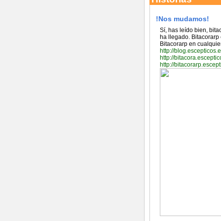
!Nos mudamos!
Sí, has leído bien, bit
ha llegado. Bitacorarp
Bitacorarp en cualquie
http://blog.escepticos.
http://bitacora.escepti
http://bitacorarp.escep