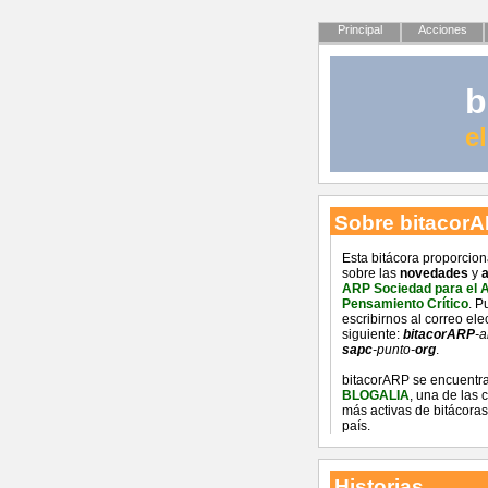
Principal
Acciones
b
e
Sobre bitacor
Esta bitácora proporcio
sobre las
novedades
y
a
ARP Sociedad para el 
Pensamiento Crítico
. P
escribirnos al correo ele
siguiente:
bitacorARP
-a
sapc
-punto-
org
.
bitacorARP se encuentra
BLOGALIA
, una de las
más activas de bitácoras
país.
Historias