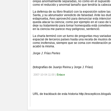
orejas anormalmente separadas, no como en el supuesto s
como el reducido y anormal tamaño que tendría la cabeza 
La defensa de su libro finalizó con la exposición sobre l
Santa, y su abrumador veredicto de falsedad. Ante las dud
estaprueba, Ares aprovechó para denunciar esta intencion
queda atacar la ciencia; como por ejemplo en el caso de 
deje su tratamiento para tomar homeopatía está cometiend
en la ciencia me parece muy peligroso, sentenció.
La charla terminó con un turno de preguntas muy variadas 
espacial de terceros países hasta una receta de muslos d
como inofensiva, siempre que se coma con moderación por
acabó la misma.
Jorge J. Frías Perles
(totografías de Juanjo Reina y Jorge J. Frías)
2007-10-04 11:00 |
Enlace
Referencias (TrackBacks)
URL de trackback de esta historia http://escepticos.bloga
Comentarios