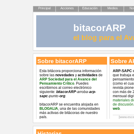
Principal
Acciones
Educación
Medios
Not
bitacorARP
el blog para el A
Sobre bitacorARP
Sobre A
Esta bitácora proporciona información
ARP-SAPC
e
sobre las
novedades
y
actividades
de
que trabaja 
ARP Sociedad para el Avance del
pensamiento 
Pensamiento Crítico
. Puedes
(como el cua
escribirnos al correo electrónico
revista pion
siguiente:
bitacorARP
-arroba-
arp-
con más de 2
sapc
-punto-
org
.
mensual digi
materiales d
bitacorARP se encuentra alojada en
de discusión
BLOGALIA
, una de las comunidades
web
.
más activas de bitácoras de nuestro
país.
[www.esce
Historias