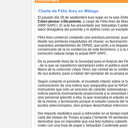
Charla de Félix Ares en Málaga
El pasado día 28 de septiembre tuvo lugar en la sala Ámbi
Cómo pensar críticamente
, a cargo de Félix Ares de Bla
(ARP-SAPC). El acto fue presentado por Sebastián Cardenete
labor divulgativa del ponente y lo definió como un escéptic
Félix Ares comenzó contando una aventura personal, pues s
desde sus primeras inquietudes de chaval, su fascinación p
supuestos avistamientos de OVNIS, que junto a la llegada 
convencerle de la no existencia de este fenómeno, y a la c
evolución natural surge la actual ARP-SAPC.
De la presente línea de la Sociedad para el Avance del Pen
- de la que se repartieron ejemplares entre el público asist
títulos de la colección ¡Vaya Timo!, eje central de la con
de sus autores, pasó a hablar del ejemplar de su propia 
Según comentó el ponente, el inusitado interés sobre la 
comunicación de una noticia que aseguraba que la NASA e
insinuando que sólo un proceso de carácter sobrenatural 
noticia parecía inversamente proporcional a la veracidad
sino personal adscrito a ella, la que realizaba el estudi
de la misma; y terminando porque el estudio carecía del r
puntos seleccionados, sino porque desechaban intencio
Del impacto mediático pasó a retroceder en el tiempo hasta
carta del obispo de Troyes al papa Clemente VII alertando 
demostrar que es imposible que esa tela hubiera cubierto 
rostro con una hoja de papel y Sebastián Cardenete pasó a