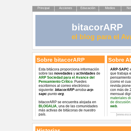
Principal
Acciones
Educación
Medios
Not
bitacorARP
el blog para el A
Sobre bitacorARP
Sobre A
Esta bitácora proporciona información
ARP-SAPC
e
sobre las
novedades
y
actividades
de
que trabaja 
ARP Sociedad para el Avance del
pensamiento 
Pensamiento Crítico
. Puedes
(como el cua
escribirnos al correo electrónico
revista pion
siguiente:
bitacorARP
-arroba-
arp-
con más de 2
sapc
-punto-
org
.
mensual digi
materiales d
bitacorARP se encuentra alojada en
de discusión
BLOGALIA
, una de las comunidades
web
.
más activas de bitácoras de nuestro
país.
[www.esce
Historias