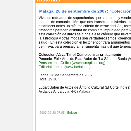
Málaga, 28 de septiembre de 2007: "Colecció
Vivimos rodeados de supercherías que se repiten y venden
medios de comunicación, que nos transmiten misterios ap
establecer antes un mínimo criterio de veracidad. Así, ast
timadores parecen disfrutar de completa impunidad para ve
esta colección de libros se dirige a ese crédulo que lleva
la astrología y otras modas son verdaderos timos: creencia
salud). En esta colección el lector encontrará argumento
definitiva, para pensar: la herramienta más útil que tenemo
Colección ¡Vaya Timo! Cómo pensar críticamente
Ponente: Félix Ares de Blas. Autor de "La Sábana Santa ¡V
Pensamiento Crítico (www.escepticos.org)
Editorial Laetoli (www.laetoli.net)
Fecha: 28 de Septiembre de 2007
Hora: 19:30
Lugar: Salón de Actos de Ámbito Cultural (El Corte Inglés)
Avda. de Andalucía, 4-6 (Málaga)
2007-09-20 07:05 |
Enlace
Referencias (TrackBacks)