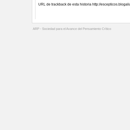
URL de trackback de esta historia http://escepticos.bloga
Comentarios
ARP - Sociedad para el Avance del Pensamiento Crítico