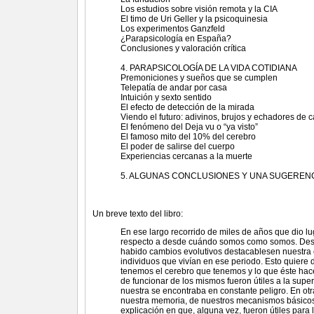
Los estudios sobre visión remota y la CIA
El timo de Uri Geller y la psicoquinesia
Los experimentos Ganzfeld
¿Parapsicología en España?
Conclusiones y valoración crítica
4. PARAPSICOLOGÍA DE LA VIDA COTIDIANA
Premoniciones y sueños que se cumplen
Telepatía de andar por casa
Intuición y sexto sentido
El efecto de detección de la mirada
Viendo el futuro: adivinos, brujos y echadores de c
El fenómeno del Deja vu o “ya visto”
El famoso mito del 10% del cerebro
El poder de salirse del cuerpo
Experiencias cercanas a la muerte
5. ALGUNAS CONCLUSIONES Y UNA SUGEREN
Un breve texto del libro:
En ese largo recorrido de miles de años que dio l
respecto a desde cuándo somos como somos. Desd
habido cambios evolutivos destacablesen nuestra e
individuos que vivían en ese periodo. Esto quiere
tenemos el cerebro que tenemos y lo que éste hac
de funcionar de los mismos fueron útiles a la supe
nuestra se encontraba en constante peligro. En otr
nuestra memoria, de nuestros mecanismos básicos 
explicación en que, alguna vez, fueron útiles para