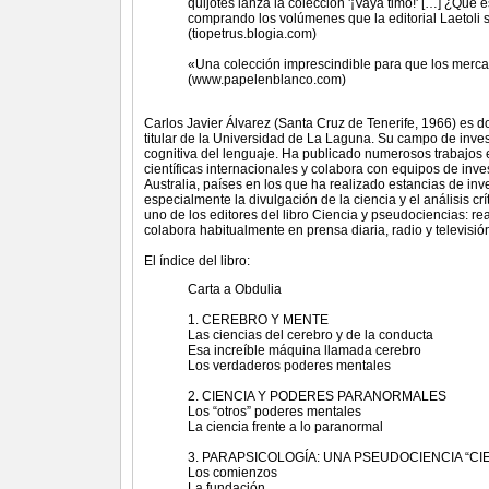
quijotes lanza la colección '¡Vaya timo!' […] ¿Qué
comprando los volúmenes que la editorial Laetoli s
(tiopetrus.blogia.com)
«Una colección imprescindible para que los mercad
(www.papelenblanco.com)
Carlos Javier Álvarez (Santa Cruz de Tenerife, 1966) es do
titular de la Universidad de La Laguna. Su campo de inves
cognitiva del lenguaje. Ha publicado numerosos trabajos e
científicas internacionales y colabora con equipos de inve
Australia, países en los que ha realizado estancias de inv
especialmente la divulgación de la ciencia y el análisis cr
uno de los editores del libro Ciencia y pseudociencias: re
colabora habitualmente en prensa diaria, radio y televisió
El índice del libro:
Carta a Obdulia
1. CEREBRO Y MENTE
Las ciencias del cerebro y de la conducta
Esa increíble máquina llamada cerebro
Los verdaderos poderes mentales
2. CIENCIA Y PODERES PARANORMALES
Los “otros” poderes mentales
La ciencia frente a lo paranormal
3. PARAPSICOLOGÍA: UNA PSEUDOCIENCIA “CIE
Los comienzos
La fundación