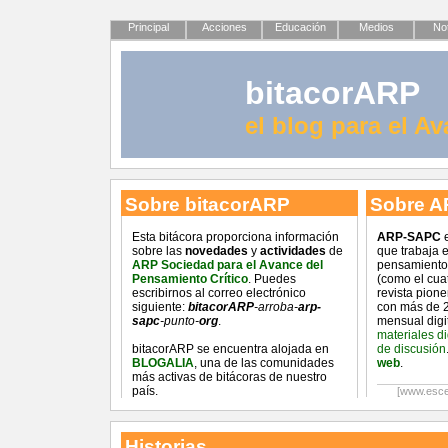
Principal
Acciones
Educación
Medios
Not
bitacorARP
el blog para el A
Sobre bitacorARP
Sobre A
Esta bitácora proporciona información
ARP-SAPC
e
sobre las
novedades
y
actividades
de
que trabaja 
ARP Sociedad para el Avance del
pensamiento 
Pensamiento Crítico
. Puedes
(como el cua
escribirnos al correo electrónico
revista pion
siguiente:
bitacorARP
-arroba-
arp-
con más de 2
sapc
-punto-
org
.
mensual digi
materiales d
bitacorARP se encuentra alojada en
de discusión
BLOGALIA
, una de las comunidades
web
.
más activas de bitácoras de nuestro
país.
[www.esce
Historias