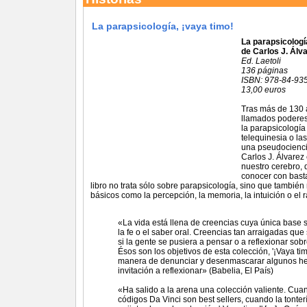
La parapsicología, ¡vaya timo!
La parapsicologí
de Carlos J. Álv
Ed. Laetoli
136 páginas
ISBN: 978-84-93
13,00 euros
Tras más de 130 a
llamados poderes
la parapsicología
telequinesia o la
una pseudociencia
Carlos J. Álvarez
nuestro cerebro,
conocer con basta
libro no trata sólo sobre parapsicología, sino que tambi
básicos como la percepción, la memoria, la intuición o el
«La vida está llena de creencias cuya única base s
la fe o el saber oral. Creencias tan arraigadas 
si la gente se pusiera a pensar o a reflexionar sob
Ésos son los objetivos de esta colección, '¡Vaya ti
manera de denunciar y desenmascarar algunos hech
invitación a reflexionar» (Babelia, El País)
«Ha salido a la arena una colección valiente. Cu
códigos Da Vinci son best sellers, cuando la tonte