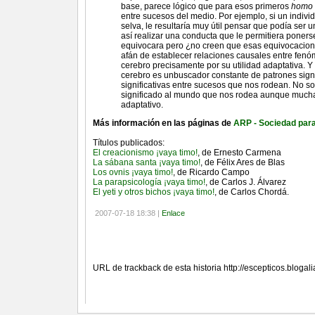
base, parece lógico que para esos primeros
homo 
entre sucesos del medio. Por ejemplo, si un indivi
selva, le resultaría muy útil pensar que podía ser 
así realizar una conducta que le permitiera poner
equivocara pero ¿no creen que esas equivocacione
afán de establecer relaciones causales entre fenó
cerebro precisamente por su utilidad adaptativa. 
cerebro es unbuscador constante de patrones signi
significativas entre sucesos que nos rodean. No
significado al mundo que nos rodea aunque muchas
adaptativo.
Más información en las páginas de
ARP - Sociedad para
Títulos publicados:
El creacionismo ¡vaya timo!
, de Ernesto Carmena
La sábana santa ¡vaya timo!
, de Félix Ares de Blas
Los ovnis ¡vaya timo!
, de Ricardo Campo
La parapsicología ¡vaya timo!
, de Carlos J. Álvarez
El yeti y otros bichos ¡vaya timo!
, de Carlos Chordá.
2007-07-18 18:38 |
Enlace
Referencias (TrackBacks)
URL de trackback de esta historia http://escepticos.bloga
Comentarios