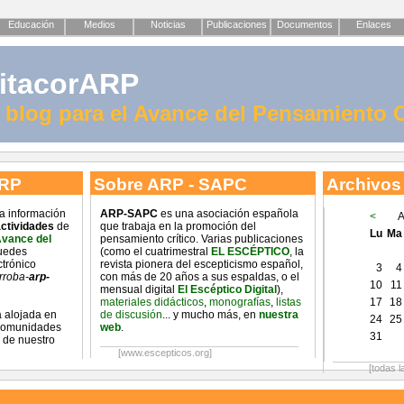
Educación
Medios
Noticias
Publicaciones
Documentos
Enlaces
itacorARP
l blog para el Avance del Pensamiento C
ARP
Sobre ARP - SAPC
Archivos
na información
ARP-SAPC
es una asociación española
<
A
ctividades
de
que trabaja en la promoción del
Lu
Ma
Avance del
pensamiento crítico. Varias publicaciones
uedes
(como el cuatrimestral
EL ESCÉPTICO
, la
ctrónico
revista pionera del escepticismo español,
3
4
rroba-
arp-
con más de 20 años a sus espaldas, o el
10
11
mensual digital
El Escéptico Digital
),
materiales didácticos
,
monografías
,
listas
17
18
 alojada en
de discusión
... y mucho más, en
nuestra
24
25
 comunidades
web
.
31
 de nuestro
[www.escepticos.org]
[todas l