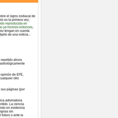
sobre el signo zodiacal de
No es la primera vez,
ido reproducida en
o ya hicimos entonces
,
 vez tengan en cuenta
jeto de una noticia...
 repetido ahora
" astrológicamente
n opinión de EFE,
cualquier otro
 sus páginas (por
ica adivinatoria
ntido. La ciencia
ando en evidencia
signas sin
 futuro o ante la