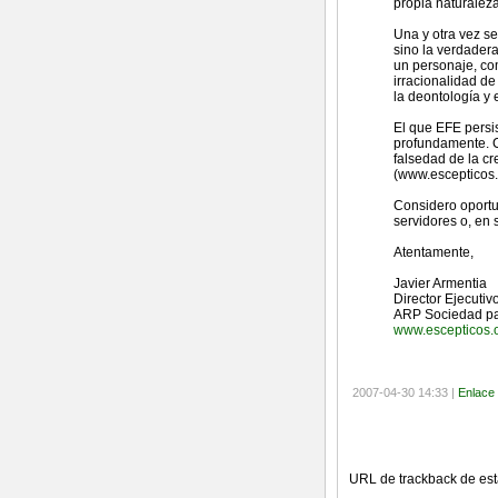
propia naturalez
Una y otra vez se
sino la verdadera
un personaje, com
irracionalidad d
la deontología y 
El que EFE persis
profundamente. C
falsedad de la c
(www.escepticos.
Considero oportun
servidores o, en s
Atentamente,
Javier Armentia
Director Ejecutiv
ARP Sociedad par
www.escepticos.
2007-04-30 14:33 |
Enlace
Referencias (T
URL de trackback de esta