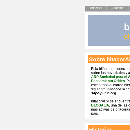
Principal
Acciones
b
e
Sobre bitacor
Esta bitácora proporcio
sobre las
novedades
y
a
ARP Sociedad para el 
Pensamiento Crítico
. P
escribirnos al correo ele
siguiente:
bitacorARP
-a
sapc
-punto-
org
.
bitacorARP se encuentra
BLOGALIA
, una de las
más activas de bitácoras
país.
Historias