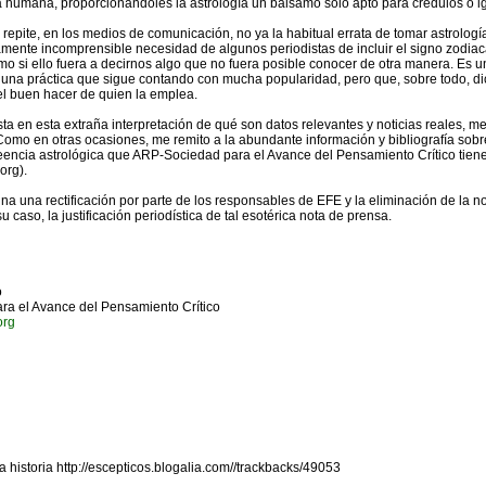
a humana, proporcionándoles la astrología un bálsamo sólo apto para crédulos o i
 repite, en los medios de comunicación, no ya la habitual errata de tomar astrologí
mente incomprensible necesidad de algunos periodistas de incluir el signo zodiaca
o si ello fuera a decirnos algo que no fuera posible conocer de otra manera. Es un
e una práctica que sigue contando con mucha popularidad, pero que, sobre todo, d
el buen hacer de quien la emplea.
ta en esta extraña interpretación de qué son datos relevantes y noticias reales, 
omo en otras ocasiones, me remito a la abundante información y bibliografía sobr
reencia astrológica que ARP-Sociedad para el Avance del Pensamiento Crítico tien
org).
a una rectificación por parte de los responsables de EFE y la eliminación de la no
u caso, la justificación periodística de tal esotérica nota de prensa.
o
a el Avance del Pensamiento Crítico
org
rackBacks)
 historia http://escepticos.blogalia.com//trackbacks/49053