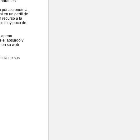
gnorantes.
a por astronomía,
l en un perfil de
 recurso a la
ice muy poco de
me apena
e el absurdo y
e en su web
ticia de sus