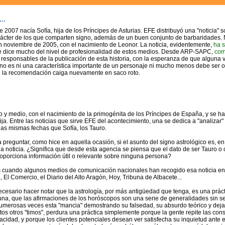
..
 2007 nacía Sofía, hija de los Príncipes de Asturias. EFE distribuyó una "noticia" 
arácter de los que comparten signo, además de un buen conjunto de barbaridades. 
n noviembre de 2005, con el nacimiento de Leonor. La noticia, evidentemente,
ha s
ue dice mucho del nivel de profesionalidad de estos medios. Desde ARP-SAPC,
com
 responsables de la publicación de esta historia, con la esperanza de que alguna
 no es ni una característica importante de un personaje ni mucho menos debe ser ob
 la recomendación caiga nuevamente en saco roto.
 y medio, con el nacimiento de la primogénita de los Príncipes de España, y se ha
ja. Entre las noticias que sirve EFE del acontecimiento, una se dedica a "analizar
las mismas fechas que Sofía, los Tauro.
 preguntar, como hice en aquella ocasión, si el asunto del signo astrológico es, e
na noticia. ¿Significa que desde esta agencia se piensa que el dato de ser Tauro o 
roporciona información útil o relevante sobre ninguna persona?
s cuando algunos medios de comunicación nacionales han recogido esa noticia en
, El Comercio, el Diario del Alto Aragón, Hoy, Tribuna de Albacete...
cesario hacer notar que la astrología, por más antigüedad que tenga, es una práct
una, que las afirmaciones de los horóscopos son una serie de generalidades sin se
umerosas veces esta "mancia" demostrando su falsedad, su absurdo teórico y dej
os otros "timos", perdura una práctica simplemente porque la gente repite las con
acidad, y porque los clientes potenciales desean ver satisfecha su inquietud ante el