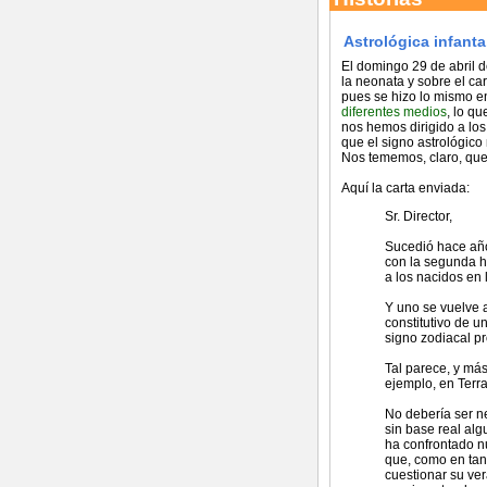
Astrológica infanta.
El domingo 29 de abril de
la neonata y sobre el c
pues se hizo lo mismo e
diferentes medios
, lo q
nos hemos dirigido a los
que el signo astrológico
Nos tememos, claro, que
Aquí la carta enviada:
Sr. Director,
Sucedió hace año
con la segunda hi
a los nacidos en 
Y uno se vuelve a
constitutivo de u
signo zodiacal p
Tal parece, y má
ejemplo, en Terra
No debería ser ne
sin base real alg
ha confrontado n
que, como en tant
cuestionar su ver