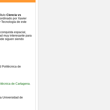
ítulo
Ciencia vs
oordinado por Xavier
y Tecnología de este
 conquista espacial,
ad muy interesante para
onde siguen siendo
d Politécnica de
olitécnica de Cartagena
.
 la Universidad de