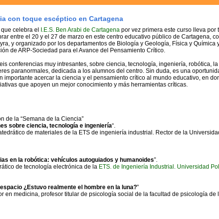
ia con toque escéptico en Cartagena
 que celebra el
I.E.S. Ben Arabi de Cartagena
por vez primera este curso lleva por t
brar entre el 20 y el 27 de marzo en este centro educativo público de Cartagena, c
ra, y organizado por los departamentos de Biología y Geología, Física y Química 
ación de ARP-Sociedad para el Avance del Pensamiento Crítico.
s conferencias muy intresantes, sobre ciencia, tecnología, ingeniería, robótica, la
es paranormales, dedicada a los alumnos del centro. Sin duda, es una oportunid
 importante acercar la ciencia y el pensamiento crítico al mundo educativo, en d
ciativas que apoyen un mejor conocimiento y más herramientas críticas.
ón de la “Semana de la Ciencia”
s sobre ciencia, tecnología e ingeniería
“.
catedrático de materiales de la ETS de ingeniería industrial. Rector de la Universida
as en la robótica: vehículos autoguiados y humanoides
”.
drático de tecnología electrónica de la
ETS. de Ingeniería Industrial. Universidad P
 espacio ¿Estuvo realmente el hombre en la luna?
”
or en medicina, profesor titular de psicología social de la facultad de psicología de