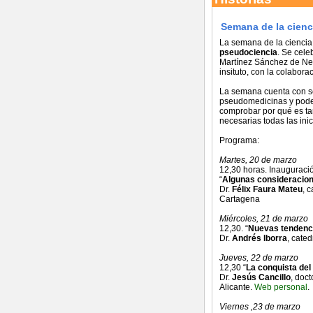
Semana de la cienc
La semana de la ciencia
pseudociencia
. Se cele
Martínez Sánchez de Ney
insituto, con la colabor
La semana cuenta con sei
pseudomedicinas y poder
comprobar por qué es tan
necesarias todas las ini
Programa:
Martes, 20 de marzo
12,30 horas. Inauguraci
“
Algunas consideracione
Dr.
Félix Faura Mateu
, 
Cartagena
Miércoles, 21 de marzo
12,30. “
Nuevas tendenci
Dr.
Andrés Iborra
, cate
Jueves, 22 de marzo
12,30 “
La conquista del
Dr.
Jesús Cancillo
, doct
Alicante.
Web personal
.
Viernes ,23 de marzo