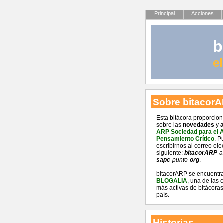
Principal
Acciones
b
e
Sobre bitacor
Esta bitácora proporcio
sobre las
novedades
y
a
ARP Sociedad para el 
Pensamiento Crítico
. P
escribirnos al correo ele
siguiente:
bitacorARP
-a
sapc
-punto-
org
.
bitacorARP se encuentra
BLOGALIA
, una de las
más activas de bitácoras
país.
Historias