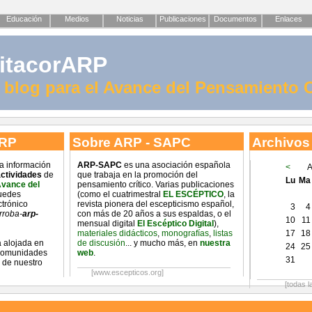
Educación
Medios
Noticias
Publicaciones
Documentos
Enlaces
itacorARP
l blog para el Avance del Pensamiento C
ARP
Sobre ARP - SAPC
Archivos
na información
ARP-SAPC
es una asociación española
<
A
ctividades
de
que trabaja en la promoción del
Lu
Ma
Avance del
pensamiento crítico. Varias publicaciones
uedes
(como el cuatrimestral
EL ESCÉPTICO
, la
ctrónico
revista pionera del escepticismo español,
3
4
rroba-
arp-
con más de 20 años a sus espaldas, o el
10
11
mensual digital
El Escéptico Digital
),
materiales didácticos
,
monografías
,
listas
17
18
 alojada en
de discusión
... y mucho más, en
nuestra
24
25
 comunidades
web
.
31
 de nuestro
[www.escepticos.org]
[todas l