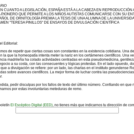
ARIO
EN CUANTO A LEGISLACIÓN, ESPAÑA ESTÁ A LA CABEZA EN REPRODUCCIÓN 
MA PIONERO QUE PERMITE A LOS NIÑOS AUTISTAS COMUNICARSE CON SU E
AÑOL DE ORNITOLOGÍA PREMIA LA TESIS DE UNA ALUMNA DE LA UNIVERSID
RTAMEN "TERESA PINILLOS" DE ENSAYOS DE DIVULGACIÓN CIENTÍFICA
l Editorial:
os de repetir que ciertas cosas son constantes en la existencia cotidiana. Una de 
on la que la homeopatía intenta meter la nariz en los certámenes científicos. Una ve
ncia madrileña ha colado actividades centradas en esta pseudomedicina, gentileza
ocio a su costa, con las consecuentes y lógicas protestas. En el lado opuesto, do
 que a divulgación se refiere: por un lado, las charlas en el instituto gerundense
nadas sobre avances científicos. La mejor forma de luchar contra las pseudociencias
r.
dida, pedir disculpas por los fallos de texto del último número. Confiando en que n
arnos por estas involuntarias meteduras de remo.
boletín
El Escéptico Digital (EED)
, no tienes más que indicarnos tu dirección de cor