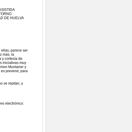
ASISTIDA
NTORNO
AD DE HUELVA
ellas, parece ser
z más, la
 y cortesía de
s iniciativas muy
 Romon Muntaner y
 es prevenir, para
o se repitan, y
reo electrónico: