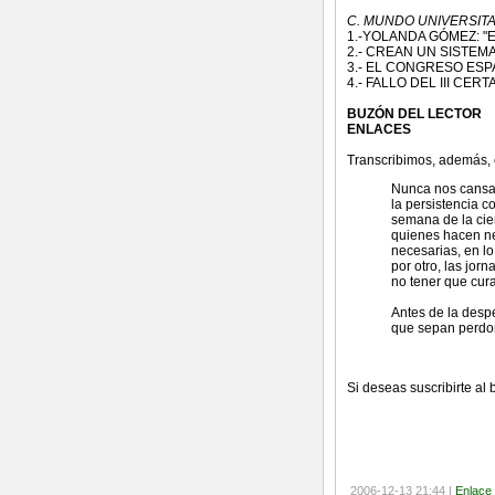
C. MUNDO UNIVERSIT
1.-YOLANDA GÓMEZ: "
2.- CREAN UN SISTE
3.- EL CONGRESO ESP
4.- FALLO DEL III CE
BUZÓN DEL LECTOR
ENLACES
Transcribimos, además, e
Nunca nos cansam
la persistencia c
semana de la cie
quienes hacen neg
necesarias, en lo
por otro, las jor
no tener que cura
Antes de la despe
que sepan perdon
Si deseas suscribirte al 
2006-12-13 21:44 |
Enlace