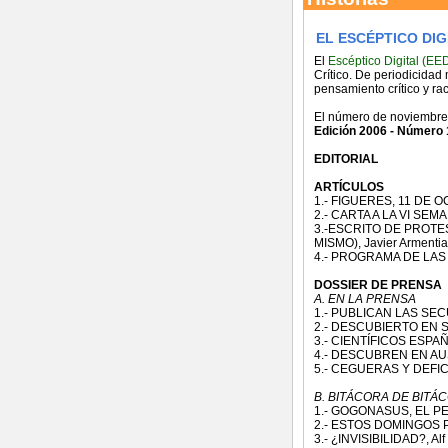
EL ESCÉPTICO DIGI
El
Escéptico Digital (EE
Crítico. De periodicidad 
pensamiento crítico y rac
El número de noviembre 
Edición 2006 - Número 
EDITORIAL
ARTÍCULOS
1.- FIGUERES, 11 DE O
2.- CARTA A LA VI SEM
3.-ESCRITO DE PROTE
MISMO), Javier Armentia
4.- PROGRAMA DE LAS 
DOSSIER DE PRENSA
A. EN LA PRENSA
1.- PUBLICAN LAS SE
2.- DESCUBIERTO EN 
3.- CIENTÍFICOS ES
4.- DESCUBREN EN AUS
5.- CEGUERAS Y DEFI
B. BITÁCORA DE BITÁ
1.- GOGONASUS, EL PE
2.- ESTOS DOMINGOS P
3.- ¿INVISIBILIDAD?, Alf