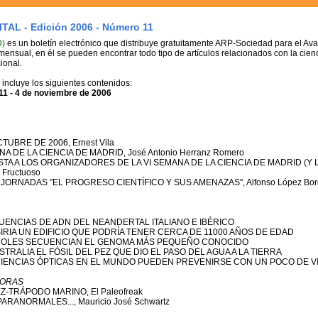
TAL - Edición 2006 - Número 11
D)
es un boletín electrónico que distribuye gratuitamente ARP-Sociedad para el A
mensual, en él se pueden encontrar todo tipo de artículos relacionados con la cienci
ional.
incluye los siguientes contenidos:
11 - 4 de noviembre de 2006
CTUBRE DE 2006, Ernest Vila
ANA DE LA CIENCIA DE MADRID, José Antonio Herranz Romero
STA A LOS ORGANIZADORES DE LA VI SEMANA DE LA CIENCIA DE MADRID (Y 
 Fructuoso
JORNADAS "EL PROGRESO CIENTÍFICO Y SUS AMENAZAS", Alfonso López Bor
CUENCIAS DE ADN DEL NEANDERTAL ITALIANO E IBÉRICO
SIRIA UN EDIFICIO QUE PODRÍA TENER CERCA DE 11000 AÑOS DE EDAD
PAÑOLES SECUENCIAN EL GENOMA MÁS PEQUEÑO CONOCIDO
TRALIA EL FÓSIL DEL PEZ QUE DIO EL PASO DEL AGUA A LA TIERRA
CIENCIAS ÓPTICAS EN EL MUNDO PUEDEN PREVENIRSE CON UN POCO DE V
CORAS
Z-TRÁPODO MARINO, El Paleofreak
ARANORMALES..., Mauricio José Schwartz