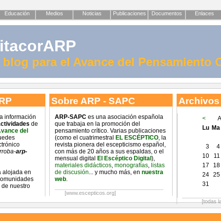
Educación
Medios
Noticias
Publicaciones
Documentos
Enlaces
itacorARP
l blog para el Avance del Pensamiento C
ARP
Sobre ARP - SAPC
Archivos
na información
ARP-SAPC
es una asociación española
<
A
ctividades
de
que trabaja en la promoción del
Lu
Ma
Avance del
pensamiento crítico. Varias publicaciones
uedes
(como el cuatrimestral
EL ESCÉPTICO
, la
ctrónico
revista pionera del escepticismo español,
3
4
rroba-
arp-
con más de 20 años a sus espaldas, o el
10
11
mensual digital
El Escéptico Digital
),
materiales didácticos
,
monografías
,
listas
17
18
 alojada en
de discusión
... y mucho más, en
nuestra
24
25
 comunidades
web
.
31
 de nuestro
[www.escepticos.org]
[todas l