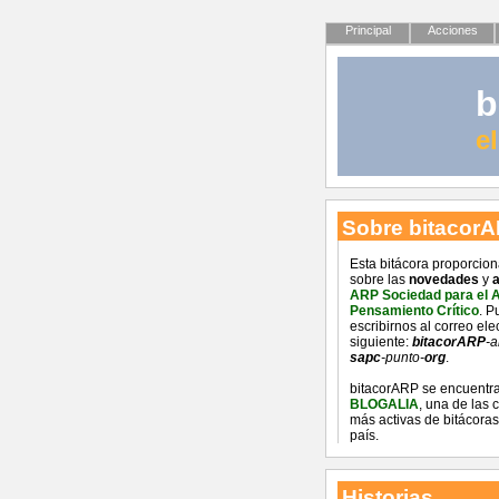
Principal
Acciones
b
e
Sobre bitacor
Esta bitácora proporcio
sobre las
novedades
y
a
ARP Sociedad para el 
Pensamiento Crítico
. P
escribirnos al correo ele
siguiente:
bitacorARP
-a
sapc
-punto-
org
.
bitacorARP se encuentra
BLOGALIA
, una de las
más activas de bitácoras
país.
Historias