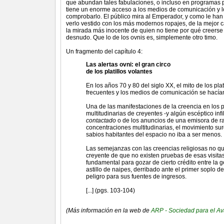
que abundan tales fabulaciones, o incluso en programas 
tiene un enorme acceso a los medios de comunicación y lo
comprobarlo. El público mira al Emperador, y como le han
verlo vestido con los más modernos ropajes, de la mejor c
la mirada más inocente de quien no tiene por qué creers
desnudo. Que lo de los ovnis es, simplemente otro timo.
Un fragmento del capítulo 4:
Las alertas ovni: el gran circo
de los platillos volantes
En los años 70 y 80 del siglo XX, el mito de los pl
frecuentes y los medios de comunicación se hacía
Una de las manifestaciones de la creencia en los pl
multitudinarias de creyentes -y algún escéptico inf
contactado
o de los anuncios de una emisora de ra
concentraciones multitudinarias, el movimiento sur
sabios habitantes del espacio no iba a ser menos.
Las semejanzas con las creencias religiosas no que
creyente de que no existen pruebas de esas visitas
fundamental para gozar de cierto crédito entre la 
astillo de naipes, derribado ante el primer soplo de
peligro para sus fuentes de ingresos.
[...] (pgs. 103-104)
(Más información en la web de
ARP - Sociedad para el Av