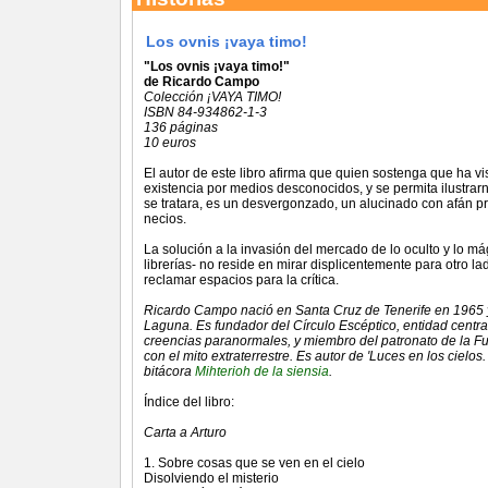
Los ovnis ¡vaya timo!
"Los ovnis ¡vaya timo!"
de Ricardo Campo
Colección ¡VAYA TIMO!
ISBN 84-934862-1-3
136 páginas
10 euros
El autor de este libro afirma que quien sostenga que ha vi
existencia por medios desconocidos, y se permita ilustrar
se tratara, es un desvergonzado, un alucinado con afán
necios.
La solución a la invasión del mercado de lo oculto y lo m
librerías- no reside en mirar displicentemente para otro la
reclamar espacios para la crítica.
Ricardo Campo nació en Santa Cruz de Tenerife en 1965 y
Laguna. Es fundador del Círculo Escéptico, entidad centrad
creencias paranormales, y miembro del patronato de la F
con el mito extraterrestre. Es autor de 'Luces en los cielo
bitácora
Mihterioh de la siensia
.
Índice del libro:
Carta a Arturo
1. Sobre cosas que se ven en el cielo
Disolviendo el misterio