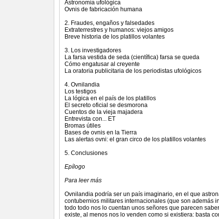
Astronomía ufológica
Ovnis de fabricación humana
2. Fraudes, engaños y falsedades
Extraterrestres y humanos: viejos amigos
Breve historia de los platillos volantes
3. Los investigadores
La farsa vestida de seda (científica) farsa se queda
Cómo engatusar al creyente
La oratoria publicitaria de los periodistas ufológicos
4. Ovnilandia
Los testigos
La lógica en el país de los platillos
El secreto oficial se desmorona
Cuentos de la vieja majadera
Entrevista con... ET
Bromas útiles
Bases de ovnis en la Tierra
Las alertas ovni: el gran circo de los platillos volantes
5. Conclusiones
Epílogo
Para leer más
Ovnilandia podría ser un país imaginario, en el que astr
contubernios militares internacionales (que son además i
todo todo nos lo cuentan unos señores que parecen sabe
existe, al menos nos lo venden como si existiera: basta co