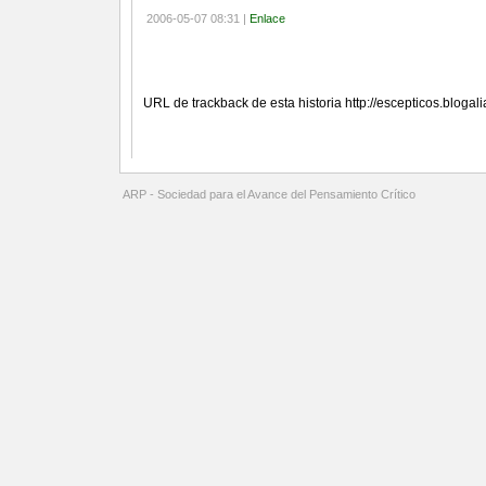
2006-05-07 08:31 |
Enlace
Referencias (TrackBacks)
URL de trackback de esta historia http://escepticos.bloga
Comentarios
ARP - Sociedad para el Avance del Pensamiento Crítico