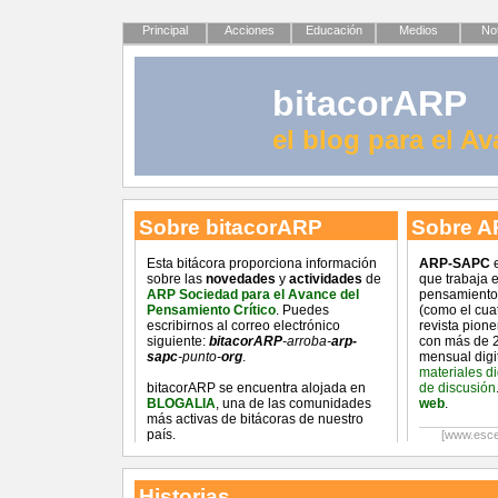
Principal
Acciones
Educación
Medios
Not
bitacorARP
el blog para el A
Sobre bitacorARP
Sobre A
Esta bitácora proporciona información
ARP-SAPC
e
sobre las
novedades
y
actividades
de
que trabaja 
ARP Sociedad para el Avance del
pensamiento 
Pensamiento Crítico
. Puedes
(como el cua
escribirnos al correo electrónico
revista pion
siguiente:
bitacorARP
-arroba-
arp-
con más de 2
sapc
-punto-
org
.
mensual digi
materiales d
bitacorARP se encuentra alojada en
de discusión
BLOGALIA
, una de las comunidades
web
.
más activas de bitácoras de nuestro
país.
[www.esce
Historias