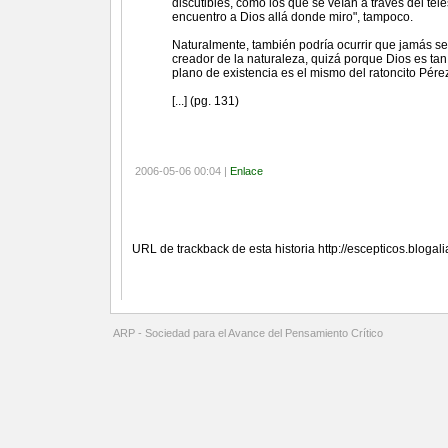
discutibles, como los que se veían a través del tele
encuentro a Dios allá donde miro", tampoco.
Naturalmente, también podría ocurrir que jamás s
creador de la naturaleza, quizá porque Dios es tan
plano de existencia es el mismo del ratoncito Pére
[...] (pg. 131)
2006-05-06 00:04 |
Enlace
Referencias (TrackBacks)
URL de trackback de esta historia http://escepticos.bloga
Comentarios
ARP - Sociedad para el Avance del Pensamiento Crítico