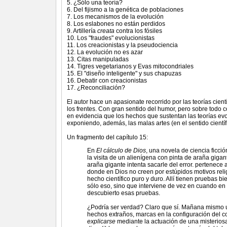
5. ¿Sólo una teoría?
6. Del fijismo a la genética de poblaciones
7. Los mecanismos de la evolución
8. Los eslabones no están perdidos
9. Artillería
creata
contra los fósiles
10. Los "fraudes" evolucionistas
11. Los creacionistas y la pseudociencia
12. La evolución no es azar
13. Citas manipuladas
14. Tigres vegetarianos y Evas mitocondriales
15. El "diseño inteligente" y sus chapuzas
16. Debatir con creacionistas
17. ¿Reconciliación?
El autor hace un apasionate recorrido por las teorías cien
los frentes. Con gran sentido del humor, pero sobre todo
en evidencia que los hechos que sustentan las teorías evo
exponiendo, además, las malas artes (en el sentido cientí
Un fragmento del capítulo 15:
En
El cálculo de Dios
, una novela de ciencia ficci
la visita de un alienígena con pinta de araña gigan
araña gigante intenta sacarle del error. pertenece
donde en Dios no creen por estúpidos motivos reli
hecho científico puro y duro. Allí tienen pruebas bi
sólo eso, sino que interviene de vez en cuando e
descubierto esas pruebas.
¿Podría ser verdad? Claro que sí. Mañana mismo un
hechos extraños, marcas en la configuración del 
explicarse
mediante la actuación de una misteriosa 