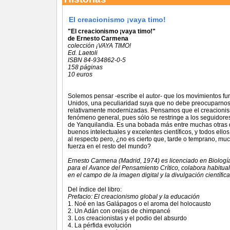
El creacionismo ¡vaya timo!
"El creacionismo ¡vaya timo!"
de Ernesto Carmena
colección ¡VAYA TIMO!
Ed. Laetoli
ISBN 84-934862-0-5
158 páginas
10 euros
Solemos pensar -escribe el autor- que los movimientos fu
Unidos, una peculiaridad suya que no debe preocuparnos a
relativamente modernizadas. Pensamos que el creacionismo
fenómeno general, pues sólo se restringe a los seguidores
de Yanquilandia. Es una bobada más entre muchas otras q
buenos intelectuales y excelentes científicos, y todos ell
al respecto pero, ¿no es cierto que, tarde o temprano, m
fuerza en el resto del mundo?
Ernesto Carmena (Madrid, 1974) es licenciado en Biologí
para el Avance del Pensamiento Crítico, colabora habitualm
en el campo de la imagen digital y la divulgación científica
Del índice del libro:
Prefacio: El creacionismo global y la educación
1. Noé en las Galápagos o el aroma del holocausto
2. Un Adán con orejas de chimpancé
3. Los creacionistas y el podio del absurdo
4. La pérfida evolución