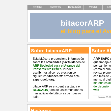
Principal
Acciones
Educación
Medios
Not
bitacorARP
el blog para el A
Sobre bitacorARP
Sobre A
Esta bitácora proporciona información
ARP-SAPC
e
sobre las
novedades
y
actividades
de
que trabaja 
ARP Sociedad para el Avance del
pensamiento 
Pensamiento Crítico
. Puedes
(como el cua
escribirnos al correo electrónico
revista pion
siguiente:
bitacorARP
-arroba-
arp-
con más de 2
sapc
-punto-
org
.
mensual digi
materiales d
bitacorARP se encuentra alojada en
de discusión
BLOGALIA
, una de las comunidades
web
.
más activas de bitácoras de nuestro
país.
[www.esce
Historias