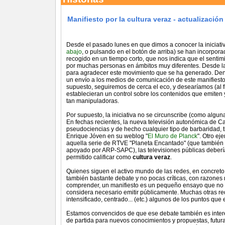
Manifiesto por la cultura veraz - actualización
Desde el pasado lunes en que dimos a conocer la iniciati
abajo
, o pulsando en el botón de arriba) se han incorpo
recogido en un tiempo corto, que nos indica que el senti
por muchas personas en ámbitos muy diferentes. Desde l
para agradecer este movimiento que se ha generado. Dent
un envío a los medios de comunicación de este manifiest
supuesto, seguiremos de cerca el eco, y desearíamos (al fi
establecieran un control sobre los contenidos que emiten 
tan manipuladoras.
Por supuesto, la iniciativa no se circunscribe (como algun
En fechas recientes, la nueva televisión autonómica de 
pseudociencias y de hecho cualquier tipo de barbaridad,
Enrique Jóven en su weblog "
El Muro de Planck
". Otro e
aquella serie de RTVE "Planeta Encantado" (que tambié
apoyado por ARP-SAPC), las televisiones públicas deber
permitido calificar como
cultura veraz
.
Quienes siguen el activo mundo de las redes, en concreto
también bastante debate y no pocas críticas, con razones
comprender, un manifiesto es un pequeño ensayo que no b
considera necesario emitir públicamente. Muchas otras re
intensificado, centrado... (etc.) algunos de los puntos que
Estamos convencidos de que ese debate también es intere
de partida para nuevos conocimientos y propuestas, futura