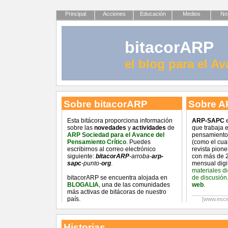
Principal
Acciones
Educación
Medios
Not
bitacorARP
el blog para el A
Sobre bitacorARP
Sobre A
Esta bitácora proporciona información
ARP-SAPC
e
sobre las
novedades
y
actividades
de
que trabaja 
ARP Sociedad para el Avance del
pensamiento 
Pensamiento Crítico
. Puedes
(como el cua
escribirnos al correo electrónico
revista pion
siguiente:
bitacorARP
-arroba-
arp-
con más de 2
sapc
-punto-
org
.
mensual digi
materiales d
bitacorARP se encuentra alojada en
de discusión
BLOGALIA
, una de las comunidades
web
.
más activas de bitácoras de nuestro
país.
[www.esce
Historias