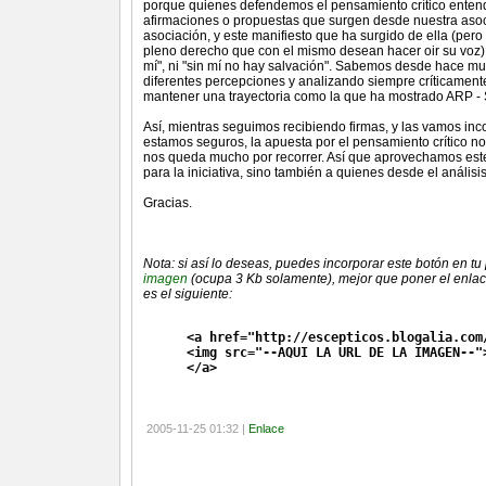
porque quienes defendemos el pensamiento crítico entend
afirmaciones o propuestas que surgen desde nuestra asoci
asociación, y este manifiesto que ha surgido de ella (per
pleno derecho que con el mismo desean hacer oir su voz) 
mí", ni "sin mí no hay salvación". Sabemos desde hace mu
diferentes percepciones y analizando siempre críticamente 
mantener una trayectoria como la que ha mostrado ARP - 
Así, mientras seguimos recibiendo firmas, y las vamos inc
estamos seguros, la apuesta por el pensamiento crítico 
nos queda mucho por recorrer. Así que aprovechamos es
para la iniciativa, sino también a quienes desde el análisi
Gracias.
Nota: si así lo deseas, puedes incorporar este botón en t
imagen
(ocupa 3 Kb solamente), mejor que poner el enlace 
es el siguiente:
<a href="http://escepticos.blogalia.com
<img src="--AQUI LA URL DE LA IMAGEN--"
</a>
2005-11-25 01:32 |
Enlace