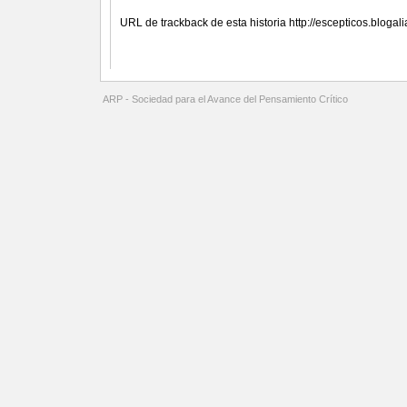
Referencias (TrackBacks)
URL de trackback de esta historia http://escepticos.bloga
Comentarios
ARP - Sociedad para el Avance del Pensamiento Crítico