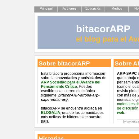
Principal
Acciones
Educación
Medios
Not
bitacorARP
el blog para el A
Sobre bitacorARP
Sobre A
Esta bitácora proporciona información
ARP-SAPC
e
sobre las
novedades
y
actividades
de
que trabaja 
ARP Sociedad para el Avance del
pensamiento 
Pensamiento Crítico
. Puedes
(como el cua
escribirnos al correo electrónico
revista pion
siguiente:
bitacorARP
-arroba-
arp-
con más de 2
sapc
-punto-
org
.
mensual digi
materiales d
bitacorARP se encuentra alojada en
de discusión
BLOGALIA
, una de las comunidades
web
.
más activas de bitácoras de nuestro
país.
[www.esce
Historias