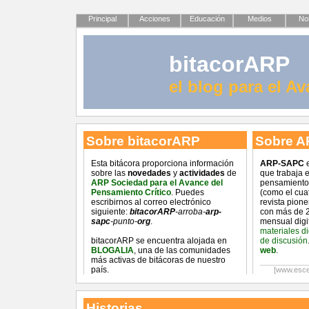
Principal
Acciones
Educación
Medios
Not
bitacorARP
el blog para el A
Sobre bitacorARP
Sobre A
Esta bitácora proporciona información
ARP-SAPC
e
sobre las
novedades
y
actividades
de
que trabaja 
ARP Sociedad para el Avance del
pensamiento 
Pensamiento Crítico
. Puedes
(como el cua
escribirnos al correo electrónico
revista pion
siguiente:
bitacorARP
-arroba-
arp-
con más de 2
sapc
-punto-
org
.
mensual digi
materiales d
bitacorARP se encuentra alojada en
de discusión
BLOGALIA
, una de las comunidades
web
.
más activas de bitácoras de nuestro
país.
[www.esce
Historias