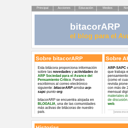
Principal
Acciones
Educación
Medios
Not
bitacorARP
el blog para el A
Sobre bitacorARP
Sobre A
Esta bitácora proporciona información
ARP-SAPC
e
sobre las
novedades
y
actividades
de
que trabaja 
ARP Sociedad para el Avance del
pensamiento 
Pensamiento Crítico
. Puedes
(como el cua
escribirnos al correo electrónico
revista pion
siguiente:
bitacorARP
-arroba-
arp-
con más de 2
sapc
-punto-
org
.
mensual digi
materiales d
bitacorARP se encuentra alojada en
de discusión
BLOGALIA
, una de las comunidades
web
.
más activas de bitácoras de nuestro
país.
[www.esce
Historias