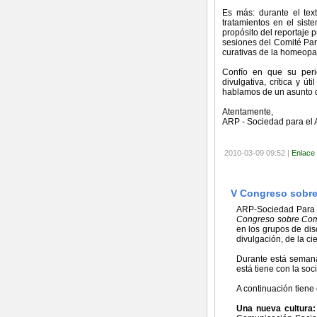
Es más: durante el text
tratamientos en el sis
propósito del reportaje 
sesiones del Comité Par
curativas de la homeopa
Confío en que su perió
divulgativa, crítica y ú
hablamos de un asunto d
Atentamente,
ARP - Sociedad para el 
2010-03-09 09:52 |
Enlace
V Congreso sobre
ARP-Sociedad Para e
Congreso sobre Comu
en los grupos de dis
divulgación, de la ci
Durante está semana 
está tiene con la soc
A continuación tiene 
Una nueva cultura: