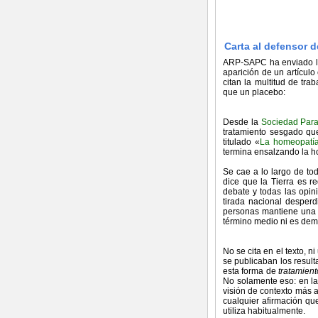
Carta al defensor de
ARP-SAPC ha enviado la s
aparición de un artícul
citan la multitud de tr
que un placebo:
Desde la
Sociedad Para
tratamiento sesgado que
titulado «
La homeopatía
termina ensalzando la h
Se cae a lo largo de tod
dice que la Tierra es r
debate y todas las opini
tirada nacional desperd
personas mantiene una po
término medio ni es demo
No se cita en el texto, n
se publicaban los resul
esta forma de
tratamient
No solamente eso: en l
visión de contexto más 
cualquier afirmación qu
utiliza habitualmente.