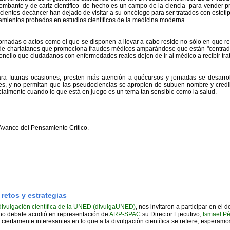
mbante y de cariz científico -de hecho es un campo de la ciencia- para vender pr
acientes decáncer han dejado de visitar a su oncólogo para ser tratados con estetip
tamientos probados en estudios científicos de la medicina moderna.
 jornadas o actos como el que se disponen a llevar a cabo reside no sólo en que re
de charlatanes que promociona fraudes médicos amparándose que están "centrado
ello que ciudadanos con enfermedades reales dejen de ir al médico a recibir tra
ra futuras ocasiones, presten más atención a quécursos y jornadas se desarro
ones, y no permitan que las pseudociencias se apropien de subuen nombre y credib
cialmente cuando lo que está en juego es un tema tan sensible como la salud.
Avance del Pensamiento Crítico.
 retos y estrategias
divulgación científica de la UNED (divulgaUNED)
, nos invitaron a participar en el 
cho debate acudió en representación de
ARP-SPAC
su Director Ejecutivo,
Ismael P
ciertamente interesantes en lo que a la divulgación científica se refiere, esperamo