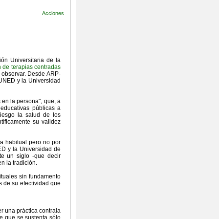
Acciones
ón Universitaria de la
n de terapias centradas
e observar. Desde ARP-
 UNED y la Universidad
 en la persona", que, a
educativas públicas a
riesgo la salud de los
tíficamente su validez
ia habitual pero no por
ED y la Universidad de
e un siglo -que decir
 la tradición.
rituales sin fundamento
s de su efectividad que
r una práctica contrala
e que se sustenta sólo