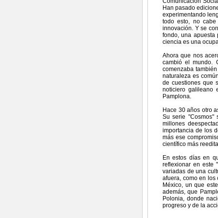
Comunicación Social
Han pasado edicione
experimentando leng
todo esto, no cabe
innovación. Y se cor
fondo, una apuesta 
ciencia es una ocupac
Ahora que nos acerc
cambió el mundo. G
comenzaba también un
naturaleza es común 
de cuestiones que s
noticiero galilean
Pamplona.
Hace 30 años otro ast
Su serie "Cosmos" s
millones deespecta
importancia de los 
más ese compromiso p
científico más reedi
En estos días en q
reflexionar en este
variadas de una cult
afuera, como en los
México, un que este 
además, que Pamplon
Polonia, donde nació
progreso y de la acci