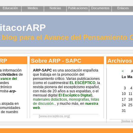
Educación
Medios
Noticias
Publicaciones
Documentos
Enlaces
itacorARP
l blog para el Avance del Pensamiento C
ARP
Sobre ARP - SAPC
Archivos
na información
ARP-SAPC
es una asociación española
<
A
ctividades
de
que trabaja en la promoción del
Lu
Ma
Avance del
pensamiento crítico. Varias publicaciones
uedes
(como el cuatrimestral
EL ESCÉPTICO
, la
ctrónico
revista pionera del escepticismo español,
3
4
rroba-
arp-
con más de 20 años a sus espaldas, o el
10
11
mensual digital
El Escéptico Digital
),
materiales didácticos
,
monografías
,
listas
17
18
 alojada en
de discusión
... y mucho más, en
nuestra
24
25
 comunidades
web
.
31
 de nuestro
[www.escepticos.org]
[todas l