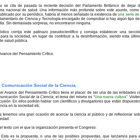
o se cita de pasada la reciente decisión del Parlamento Británico de dejar d
tema nacional de salud. Una información más profunda sobre este asunto, como 
publicado por su periódico, habría al menos señalado la existencia de
una serie de
lamentario de Ciencia y Tecnología encargado de comprobar si hay algún tipo d
tía. Sin demasiada sorpresa, no encontraron ninguna.
dico corrija este patinazo pseudocientífico y consiga establecer una secci
til para la sociedad, en lugar de contribuir a la desinformación, siendo esta úl
e salud pública.
Avance del Pensamiento Crítico.
 Comunicación Social de la Ciencia
l Avance del Pensamiento Crítico tiene el placer de ser una de las entidades 
nicación Social de la Ciencia
, el lema del mismo es “
Una nueva cultura
”. Visit
cusión. En ellos podrán hablar con científicos y divulgadores que están dispuestos
encia en la sociedad etc.
tenemos una gran ocasión de acercar la ciencia al público y de reflexionar sob
iedad.
el texto con el que la organización presenta el Congreso:
Esta es la propuesta, o una de las posibles propuestas, que lanzamos para 