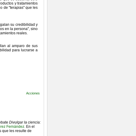
oductos y tratamientos
o de "terapias" que les
galan su credibilidad y
s en la persona", sino
tamientos reales.
llan al amparo de sus
ilidad para lucrarse a
Acciones
debate
Divulgar la ciencia:
érez Fernández
. En el
s que les resulte de