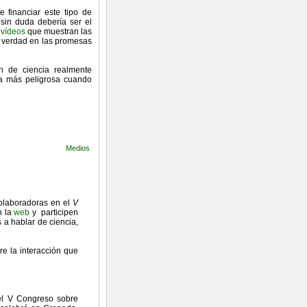
e financiar este tipo de
sin duda debería ser el
 vídeos
que muestran las
e verdad en las promesas
ón de ciencia realmente
tima más peligrosa cuando
Medios
colaboradoras en el
V
en la
web
y participen
 a hablar de ciencia,
re la interacción que
el V Congreso sobre