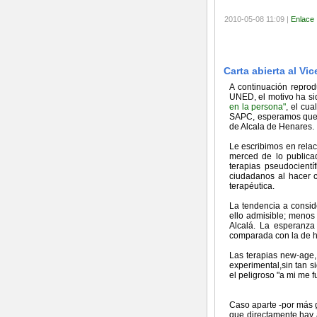
2010-05-08 11:09 |
Enlace
Carta abierta al Vi
A continuación reprod
UNED, el motivo ha sid
en la persona"
, el cu
SAPC, esperamos que e
de Alcala de Henares.
Le escribimos en relac
merced de lo publica
terapias pseudocientí
ciudadanos al hacer c
terapéutica.
La tendencia a conside
ello admisible; menos
Alcalá. La esperanza
comparada con la de h
Las terapias new-age, 
experimental,sin tan s
el peligroso "a mi me f
Caso aparte -por más g
que directamente hay 