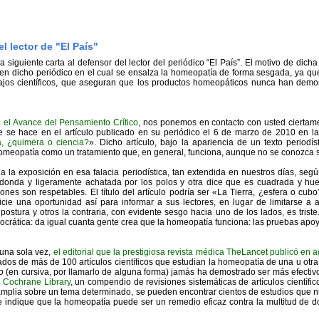
l lector de "El País"
iguiente carta al defensor del lector del periódico “El País”. El motivo de dicha
o en dicho periódico en el cual se ensalza la homeopatía de forma sesgada, ya 
abajos científicos, que aseguran que los productos homeopáticos nunca han demo
 el Avance del Pensamiento Crítico
, nos ponemos en contacto con usted ciertam
 se hace en el artículo publicado en su periódico el 6 de marzo de 2010 en l
, ¿quimera o ciencia?
». Dicho artículo, bajo la apariencia de un texto periodíst
omeopatía como un tratamiento que, en general, funciona, aunque no se conozca 
a la exposición en esa falacia periodística, tan extendida en nuestros días, seg
edonda y ligeramente achatada por los polos y otra dice que es cuadrada y hu
ones son respetables. El título del artículo podría ser «La Tierra, ¿esfera o cu
icie una oportunidad así para informar a sus lectores, en lugar de limitarse a
stura y otros la contraria, con evidente sesgo hacia uno de los lados, es triste
crática: da igual cuanta gente crea que la homeopatía funciona: las pruebas apoya
i una sola vez,
el editorial que la prestigiosa revista médica TheLancet publicó en 
tados de más de 100 artículos científicos que estudian la homeopatía de una u otr
o
(en cursiva, por llamarlo de alguna forma) jamás ha demostrado ser más efectiv
a
Cochrane Library
, un compendio de revisiones sistemáticas de artículos científi
amplia sobre un tema determinado, se pueden encontrar cientos de estudios que
e indique que la homeopatía puede ser un remedio eficaz contra la multitud de d