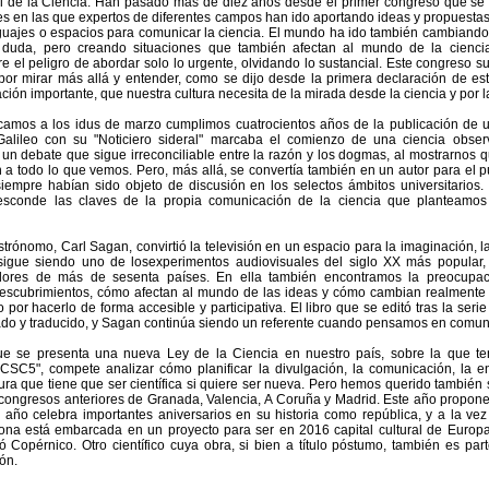
 de la Ciencia. Han pasado más de diez años desde el primer congreso que se
s en las que expertos de diferentes campos han ido aportando ideas y propuestas
uajes o espacios para comunicar la ciencia. El mundo ha ido también cambiando
 duda, pero creando situaciones que también afectan al mundo de la ciencia,
re el peligro de abordar solo lo urgente, olvidando lo sustancial. Este congreso 
por mirar más allá y entender, como se dijo desde la primera declaración de es
ión importante, que nuestra cultura necesita de la mirada desde la ciencia y por l
amos a los idus de marzo cumplimos cuatrocientos años de la publicación de un 
alileo con su "Noticiero sideral" marcaba el comienzo de una ciencia obser
 debate que sigue irreconciliable entre la razón y los dogmas, al mostrarnos q
a todo lo que vemos. Pero, más allá, se convertía también en un autor para el p
iempre habían sido objeto de discusión en los selectos ámbitos universitarios.
o esconde las claves de la propia comunicación de la ciencia que planteamos
rónomo, Carl Sagan, convirtió la televisión en un espacio para la imaginación, la 
igue siendo uno de losexperimentos audiovisuales del siglo XX más popular, 
dores de más de sesenta países. En ella también encontramos la preocupac
descubrimientos, cómo afectan al mundo de las ideas y cómo cambian realmente
or hacerlo de forma accesible y participativa. El libro que se editó tras la serie 
tado y traducido, y Sagan continúa siendo un referente cuando pensamos en comuni
ue se presenta una nueva Ley de la Ciencia en nuestro país, sobre la que t
 "CSC5", compete analizar cómo planificar la divulgación, la comunicación, la e
ura que tiene que ser científica si quiere ser nueva. Pero hemos querido también
 congresos anteriores de Granada, Valencia, A Coruña y Madrid. Este año propo
año celebra importantes aniversarios en su historia como república, y a la vez
a está embarcada en un proyecto para ser en 2016 capital cultural de Europa
 Copérnico. Otro científico cuya obra, si bien a título póstumo, también es par
ón.