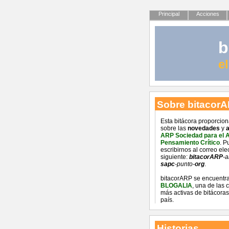
Principal
Acciones
b
e
Sobre bitacor
Esta bitácora proporcio
sobre las
novedades
y
a
ARP Sociedad para el 
Pensamiento Crítico
. P
escribirnos al correo ele
siguiente:
bitacorARP
-a
sapc
-punto-
org
.
bitacorARP se encuentra
BLOGALIA
, una de las
más activas de bitácoras
país.
Historias