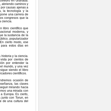
 celebró en Granada.
, abriendo caminos y
 por causas ajenas a
 la tecnología y la
supone una carrera de
tos congresos que la
a ciencia.
libro científico que
vacional moderna, y
ue la sustancia de la
úblico, popularizador
 En cierto modo, ese
 para estos días en
historia y la ciencia.
vista por cientos de
ión por entender la
 el mundo, y una vez
sigue siendo el libro
cadores científicos.
endremos ocasión de
nseñanza, las claves
 seguir mirando hacia
nemos una mirada con
 a Europa. Es cierto,
 junto con Torun, en
te de una cultura del