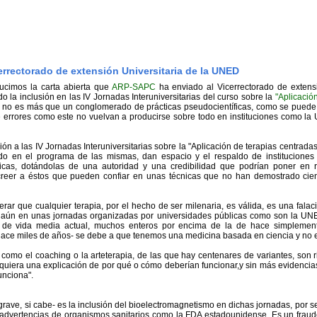
cerrectorado de extensión Universitaria de la UNED
ucimos la carta abierta que
ARP-SAPC
ha enviado al Vicerrectorado de extensi
o la inclusión en las IV Jornadas Interuniversitarias del curso sobre la
"Aplicació
al no es más que un conglomerado de prácticas pseudocientíficas, como se pued
rrores como este no vuelvan a producirse sobre todo en instituciones como la
ión a las IV Jornadas Interuniversitarias sobre la "Aplicación de terapias centradas
do en el programa de las mismas, dan espacio y el respaldo de instituciones 
ficas, dotándolas de una autoridad y una credibilidad que podrían poner en 
reer a éstos que pueden confiar en unas técnicas que no han demostrado cien
rar que cualquier terapia, por el hecho de ser milenaria, es válida, es una falac
 aún en unas jornadas organizadas por universidades públicas como son la UN
 de vida media actual, muchos enteros por encima de la de hace simplement
ace miles de años- se debe a que tenemos una medicina basada en ciencia y no en
como el coaching o la arteterapia, de las que hay centenares de variantes, son 
iquiera una explicación de por qué o cómo deberían funcionar,y sin más evidencia
unciona".
rave, si cabe- es la inclusión del bioelectromagnetismo en dichas jornadas, por se
advertencias de organismos sanitarios como la FDA estadounidense. Es un fraud