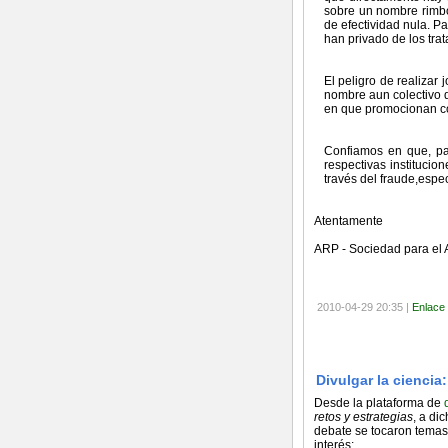
sobre un nombre rimbo
de efectividad nula. P
han privado de los tra
El peligro de realizar
nombre aun colectivo 
en que promocionan con
Confiamos en que, pa
respectivas instituci
través del fraude,espe
Atentamente
ARP - Sociedad para el 
2010-04-29 20:35 |
Enlace
Divulgar la ciencia:
Desde la plataforma de
retos y estrategias
, a di
debate se tocaron temas 
interés: