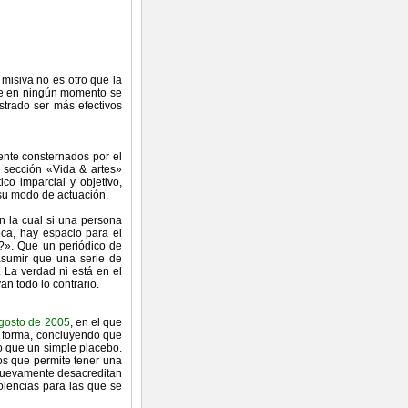
 misiva no es otro que la
que en ningún momento se
strado ser más efectivos
ente consternados por el
a sección «Vida & artes»
ico imparcial y objetivo,
su modo de actuación.
ún la cual si una persona
eca, hay espacio para el
bo?». Que un periódico de
 asumir que una serie de
. La verdad ni está en el
n todo lo contrario.
agosto de 2005
, en el que
a forma, concluyendo que
o que un simple placebo.
cos que permite tener una
 nuevamente desacreditan
olencias para las que se