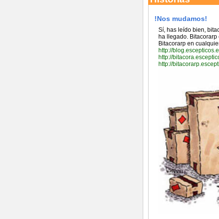
!Nos mudamos!
Sí, has leído bien, bit
ha llegado. Bitacorarp
Bitacorarp en cualquie
http://blog.escepticos.
http://bitacora.escepti
http://bitacorarp.escep